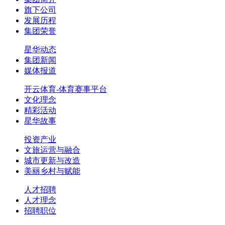
旗下公司
发展历程
集团荣誉
星华动态
集团新闻
媒体报道
开云体育-体育赛事平台
文化理念
精彩活动
星华故事
投资产业
文旅运营与融合
城市更新与改造
美丽乡村与赋能
人才招聘
人才理念
招聘职位