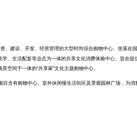
 投资、建设、开发、经营管理的大型时尚综合购物中心。坐落在
美学、生活配套等业态为一体的共享文化消费体验中心。旨在提
景空间于一体的“共享家”文化主题购物中心。
。项目含有购物中心、室外休闲慢生活街区及景观园林广场，为