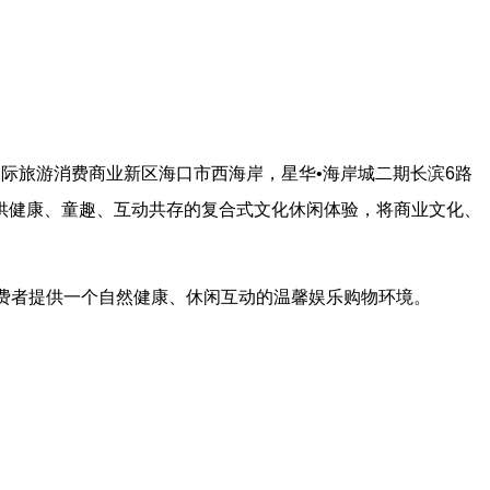
国际旅游消费商业新区海口市西海岸，星华
•
海岸城二期长滨
6
路
供健康、童趣、互动共存的复合式文化休闲体验，将商业文化、
消费者提供一个自然健康、休闲互动的温馨娱乐购物环境。