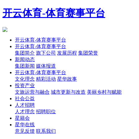
开云体育-体育赛事平台
开云体育-体育赛事平台
开云体育-体育赛事平台
集团简介
旗下公司
发展历程
集团荣誉
新闻动态
集团新闻
媒体报道
开云体育-体育赛事平台
文化理念
精彩活动
星华故事
投资产业
文旅运营与融合
城市更新与改造
美丽乡村与赋能
社会公益
人才招聘
人才理念
招聘职位
星籍会
星华在线
意见反馈
联系我们