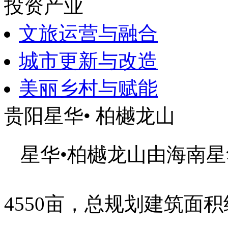
投资产业
文旅运营与融合
城市更新与改造
美丽乡村与赋能
贵阳星华• 柏樾龙山
星华•柏樾龙山由海南
4550亩，总规划建筑面