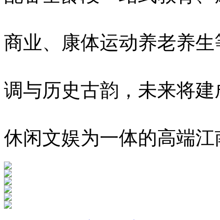
商业、康体运动养老养生
调与历史古韵，未来将建
休闲文娱为一体的高端江